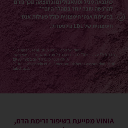
כתוצאה מגיל ומטאבוליזם וכתוצאה מכך גורם
להרגשה טובה יותר במהלך היום**
בפעילות אנטי חימצונית כולל פעילות אנטי
R
חימצונית של LDL כולסטרול.
* Vaisman, et al, 2015 Int J Food Sci Nutr.
מדד FMD עלה ב-70% לפחות בקרב כל אחד ממשתתפי הניסוי שנטל
VINIA (400 מ"ג) מדי יום במשך 90 יום
** Julio Wainstein et al, American Diabetes Association, 2016
(abstract).
VINIA מסייעת בשיפור זרימת הדם,