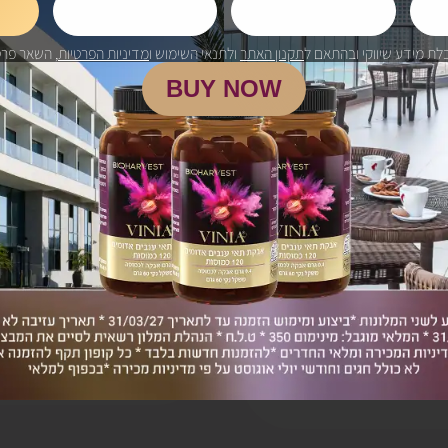
מחיר סופי כולל משלוח חינם
יר סופי כולל משלוח חינם:
₪ 896
₪ 498
לת מידע שיווקי ובהתאם ל
תקנון האתר
ולתנאי השימוש ו
מדיניות הפרטיות
, השאר פרט
BUY NOW
המשך לרכישה
המשך לרכישה
ועדו לטפל, לרפא או למנוע
אנו מאמינים במ
פואית, יש להתייעץ עם
אם מכל סיבה החוו
V הוא תוסף תזונה. על כן, על נשים בהריון,
מלא בתוך 90 יום.
ות מרשם וילדים – להיוועץ
הטבה זו תקפה לר
ישג ידם של ילדים.