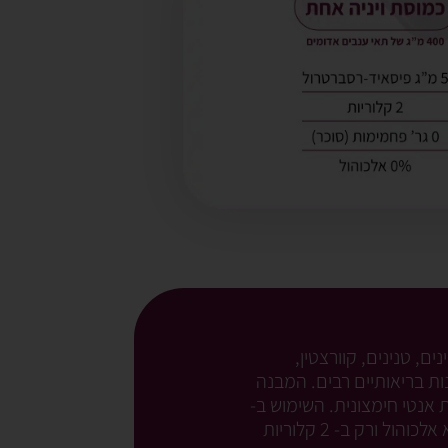
ר רסברטרול, קטכינים, טנינים, קוורצטין,
נות בריאותיים רבים. המבנה
 אנטי חימצונית. השימוש ב-
VINIA נח ומכיל את היתרונות הבריאותיים שביין או בענבים האדומים, כל זאת ללא סוכר, ללא אלכוהול ורק ב- 2 קלוריות