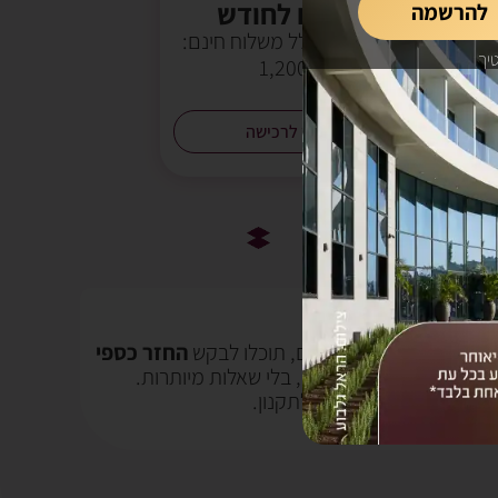
100 ₪ לחודש
להרשמה
:
מחיר סופי כולל משלוח חינם:
יך
₪ 1,200
המשך לרכישה
וצר שלנו
יה אינה לשביעות רצונכם, תוכלו לבקש
החזר כספי
מספיקה הצגת הקבלה, בלי שאלות מיותרות.
כישה ראשונה ובהתאם לתקנון.