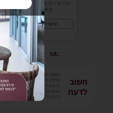
274 ₪ + 25 ₪ דמי משלוח
מח
₪ 299
לקב
המשך לרכישה
תוספי תזונה אינם תרופה והם לא נ
חשוב
מחלה כלשהי. בכל מקרה של בעיה ר
הרופא המטפל. INIA
לדעת
נשים מניקות, אנשים הנוטלים תרופ
ברופא לפני השימוש. יש להרחיק מה