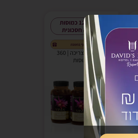
חדש! 120 כמוסות
באריזה חסכונית
12 חודשי צריכה | 360
כמוסות