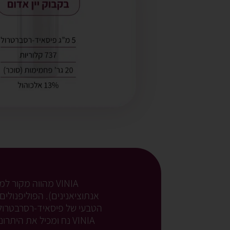
אנתוציאנינים). הפוליפנולים
הטבעי של פיסאיד-רסרבטרול מ