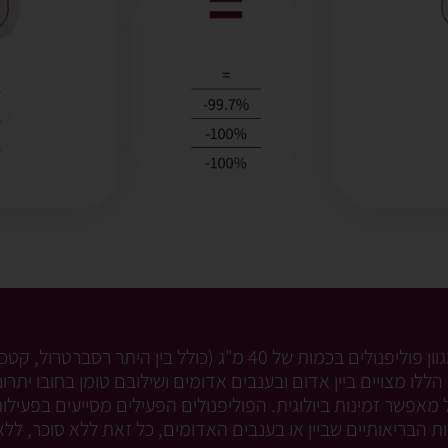
VINIA מהווה מקור למגוון פוליפנולים בכמות של 40 מ"ג (כולל בין הית
 הללו מצויים ביין אדום ובענבים אדומים ושילובם טומן בחובו יתרו
אפשר זמינות ביולוגית. הפוליפנולים הפעילים מסייעים בפעילות