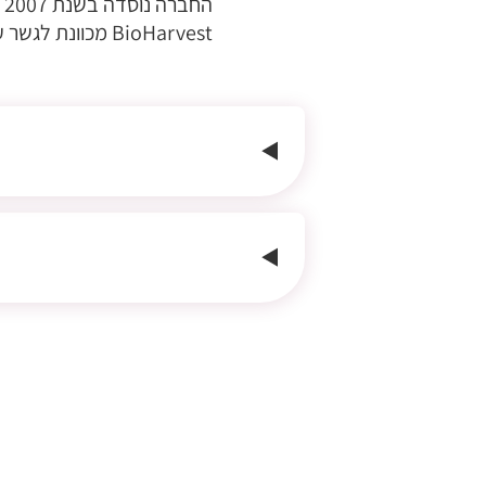
החברה נוסדה בשנת 2007 ע"י מדענים ישראלים מתחום הביו-טק.
BioHarvest מכוונת לגשר על הפער בין מזון – לאיכות חיים, זאת ע"י פיתוח סדרת מוצרי ביו-סופר פוד ייחודית וחדשנית.