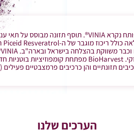
מוצר הדגל הראשון שפותח נקרא VINIA®. תוסף תזונה מ
ני
ומסחרי של החזון של יוכי וזקי. BioHarvest מפתחת קומפ
יבים תזונתיים והן כרכיבים פרמצבטיים פעילים (API).
הערכים שלנו