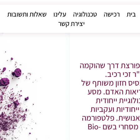
בית
רכישה
טכנולוגיה
עלינו
שאלות ותשובות
יצירת קשר
אלית פורצת דרך שהוקמה
 וד"ר זכי רכיב.
 על בסיס חזון משותף של
יאות האדם. מסע
וגיית ייחודית
יחודיות ועקביות
אנושית. פלטפורמה
טכנולוגית זו מבוססת פטנט וסימן מסחרי בשם Bio-