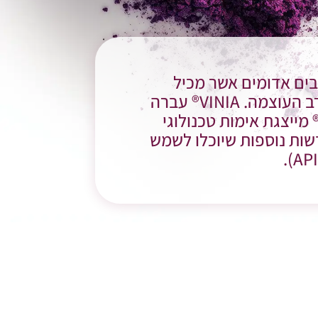
בוסס על תאי ענבים אדומים אשר מכיל
קומפוזיציה פוליפנולית מלאה כולל ריכוז מוגבר של ה-Piceid Resveratrol רב העוצמה. VINIA® עברה
סויים קליניים מוצלחים וכבר משווקת בהצלחה בישראל ובארה"ב. VINIA® מייצגת אימות טכנולוגי
וזיציות בוטניות חדשות נוספות שיוכלו לשמש