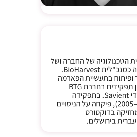
, היא סמנכ"לית הטכנולוגיה של החברה ושל
BioHarvest Ltd, ולשעבר שימשה כמנכ"לית BioHarvest.
ר ופיתוח בתעשיית הפארמה
והביוטק. גברת חגי כיהנה במגוון תפקידים בחברת BTG
במשך 15 שנה, עד שנרכשה על-ידי Savient. בתפקידה
האחרון ב-Savient (בשנים 2002–2005), פיקחה על הניסויים
חזיקה בדוקטורט
עברית בירושלים.