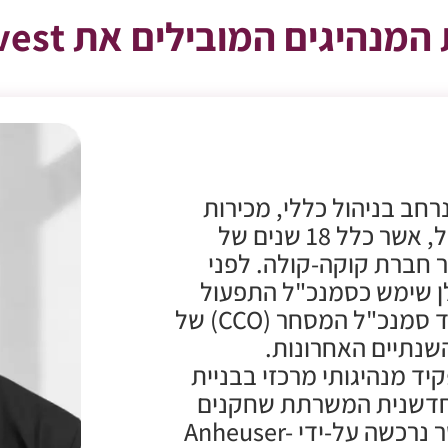
נהיגים המובילים את BioHarvest
נרחב בניהול כללי, מכירות
ושיווק בינלאומיים, ייצור ותפעול, אשר כלל 18 שנים של
ר חברת קוקה-קולה. לפני
ו ל-BioHarvest, אילן שימש כסמנכ"ל התפעול
(COO) ולאחר מכן עבר לתפקיד סמנכ"ל המסחר (CCO) של
Weiss במשך השנתיים האחרונות.
יד מנהיגותי מרכזי בבניית
B,‏ IOT ותוכנה חדשנית המשרתת שחקנים
מובילים בענף המשקאות, ואשר נרכשה על-ידי Anheuser-